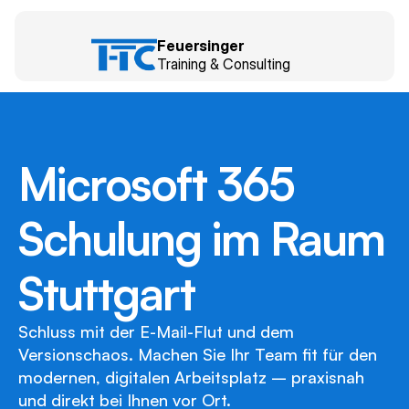
Feuersinger 
Training & Consulting
Trainings
Kontakt
Über mich
— Trainings
Schnellübersicht
Microsoft 365 
Alle Trainings
Schulung im Raum 
Automatisierung
Seminarfinder
Stuttgart
Weiteres
Firmenschulungen
Schluss mit der E-Mail-Flut und dem 
Versionschaos. Machen Sie Ihr Team fit für den 
modernen, digitalen Arbeitsplatz – praxisnah 
und direkt bei Ihnen vor Ort.