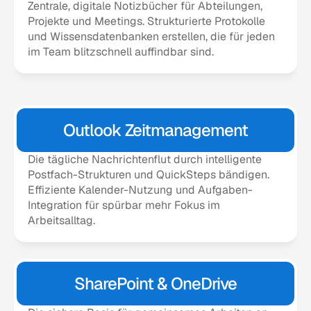
Zentrale, digitale Notizbücher für Abteilungen, 
Projekte und Meetings. Strukturierte Protokolle 
und Wissensdatenbanken erstellen, die für jeden 
im Team blitzschnell auffindbar sind.
Outlook Zeitmanagement
Die tägliche Nachrichtenflut durch intelligente 
Postfach-Strukturen und QuickSteps bändigen. 
Effiziente Kalender-Nutzung und Aufgaben-
Integration für spürbar mehr Fokus im 
Arbeitsalltag.
SharePoint & OneDrive